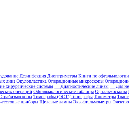
рудование
Дезинфекция
Диоптриметры
Книги по офтальмологии
ых линз
Окулопластика
Операционные микроскопы
Операционн
ие хирургические системы
- Диагностические линзы
- Для не
еских операций
Офтальмологические таблицы
Офтальмоскопы
Страбизмоскопы
Томографы (OCT)
Тонографы
Тонометры
Транс
-тестовые приборы
Щелевые лампы
Экзофтальмометры
Электро