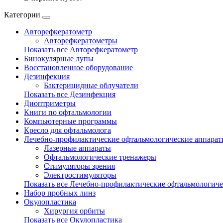
Категории
Авторефкератометр
Авторефкератометры
Показать все Авторефкератометр
Бинокулярные лупы
Восстановленное оборудование
Дезинфекция
Бактерицидные облучатели
Показать все Дезинфекция
Диоптриметры
Книги по офтальмологии
Компьютерные программы
Кресло для офтальмолога
Лечебно-профилактические офтальмологические аппара
Лазерные аппараты
Офтальмологические тренажеры
Стимуляторы зрения
Электростимуляторы
Показать все Лечебно-профилактические офтальмологиче
Набор пробных линз
Окулопластика
Хирургия орбиты
Показать все Окулопластика