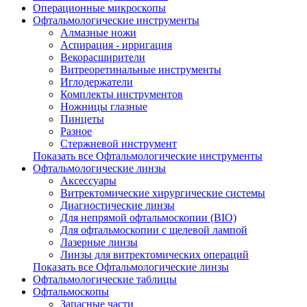
Операционные микроскопы
Офтальмологические инструменты
Алмазные ножи
Аспирация - ирригация
Векорасширители
Витреоретинальные инструменты
Иглодержатели
Комплекты инструментов
Ножницы глазные
Пинцеты
Разное
Стержневой инструмент
Показать все Офтальмологические инструменты
Офтальмологические линзы
Аксессуары
Витректомические хирургические системы
Диагностические линзы
Для непрямой офтальмоскопии (BIO)
Для офтальмоскопии с щелевой лампой
Лазерные линзы
Линзы для витректомических операций
Показать все Офтальмологические линзы
Офтальмологические таблицы
Офтальмоскопы
Запасные части