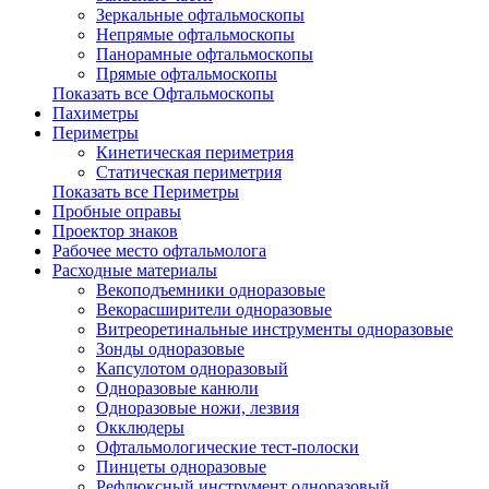
Зеркальные офтальмоскопы
Непрямые офтальмоскопы
Панорамные офтальмоскопы
Прямые офтальмоскопы
Показать все Офтальмоскопы
Пахиметры
Периметры
Кинетическая периметрия
Статическая периметрия
Показать все Периметры
Пробные оправы
Проектор знаков
Рабочее место офтальмолога
Расходные материалы
Векоподъемники одноразовые
Векорасширители одноразовые
Витреоретинальные инструменты одноразовые
Зонды одноразовые
Капсулотом одноразовый
Одноразовые канюли
Одноразовые ножи, лезвия
Окклюдеры
Офтальмологические тест-полоски
Пинцеты одноразовые
Рефлюксный инструмент одноразовый