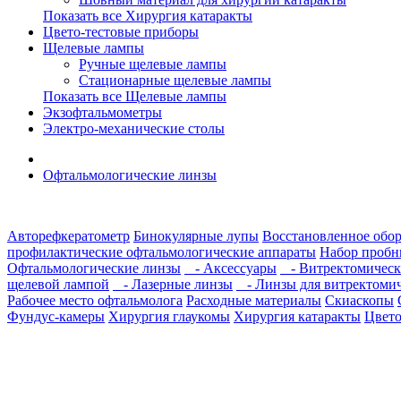
Показать все Хирургия катаракты
Цвето-тестовые приборы
Щелевые лампы
Ручные щелевые лампы
Стационарные щелевые лампы
Показать все Щелевые лампы
Экзофтальмометры
Электро-механические столы
Офтальмологические линзы
Авторефкератометр
Бинокулярные лупы
Восстановленное обо
профилактические офтальмологические аппараты
Набор пробн
Офтальмологические линзы
- Аксессуары
- Витректомическ
щелевой лампой
- Лазерные линзы
- Линзы для витректомич
Рабочее место офтальмолога
Расходные материалы
Скиаскопы
Фундус-камеры
Хирургия глаукомы
Хирургия катаракты
Цвето