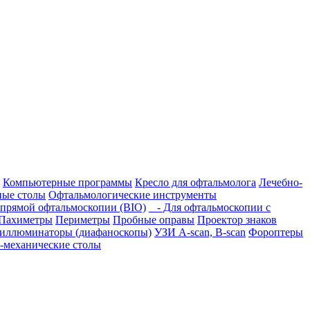
Компьютерные программы
Кресло для офтальмолога
Лечебно-
ые столы
Офтальмологические инструменты
прямой офтальмоскопии (BIO)
- Для офтальмоскопии с
Пахиметры
Периметры
Пробные оправы
Проектор знаков
иллюминаторы (диафаноскопы)
УЗИ A-scan, B-scan
Фороптеры
-механические столы