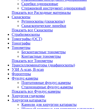
Скребки одноразовые
Стержневой инструмент одноразовый
Показать все Расходные материалы
Скиаскопы
Ретиноскопы (скиаскопы)
Скиаскопические линейки
Показать все Скиаскопы
Страбизмоскопы
Томографы (OCT)
Тонографы
Тонометры
Бесконтактные тонометры
Контактные тонометры
Показать все Тонометры
Трансиллюминаторы (диафаноскопы)
УЗИ A-scan, B-scan
Фороптеры
Фундус-камеры
Портативные фундус-камеры
Стационарные фундус-камеры
Показать все Фундус-камеры
Хирургия глаукомы
Хирургия катаракты
Канюли для хирургии катаракты
Шовный материал для хирургии катаракты