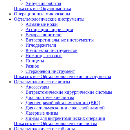
Хирургия орбиты
Показать все Окулопластика
Операционные микроскопы
Офтальмологические инструменты
Алмазные ножи
Аспирация - ирригация
Векорасширители
Витреоретинальные инструменты
Иглодержатели
Комплекты инструментов
Ножницы глазные
Пинцеты
Разное
Стержневой инструмент
Показать все Офтальмологические инструменты
Офтальмологические линзы
Аксессуары
Витректомические хирургические системы
Диагностические линзы
Для непрямой офтальмоскопии (BIO)
Для офтальмоскопии с щелевой лампой
Лазерные линзы
Линзы для витректомических операций
Показать все Офтальмологические линзы
Офтальмологические таблицы