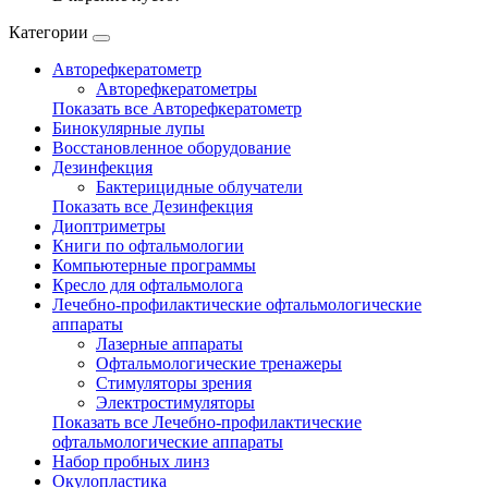
Категории
Авторефкератометр
Авторефкератометры
Показать все Авторефкератометр
Бинокулярные лупы
Восстановленное оборудование
Дезинфекция
Бактерицидные облучатели
Показать все Дезинфекция
Диоптриметры
Книги по офтальмологии
Компьютерные программы
Кресло для офтальмолога
Лечебно-профилактические офтальмологические
аппараты
Лазерные аппараты
Офтальмологические тренажеры
Стимуляторы зрения
Электростимуляторы
Показать все Лечебно-профилактические
офтальмологические аппараты
Набор пробных линз
Окулопластика