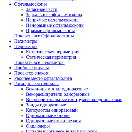
Офтальмоскопы
Запасные части
Зеркальные офтальмоскопы
Непрямые офтальмоскопы
Панорамные офтальмоскопы
Прямые офтальмоскопы
Показать все Офтальмоскопы
Пахиметры
Периметры
Кинетическая периметрия
Статическая периметрия
Показать все Периметры
Пробные оправы
Проектор знаков
Рабочее место офтальмолога
Расходные материалы
Векоподъемники одноразовые
Векорасширители одноразовые
Витреоретинальные инструменты одноразовые
Зонды одноразовые
Капсулотом одноразовый
Одноразовые канюли
Одноразовые ножи, лезвия
Окклюдеры
Офтальмологические тест-полоски