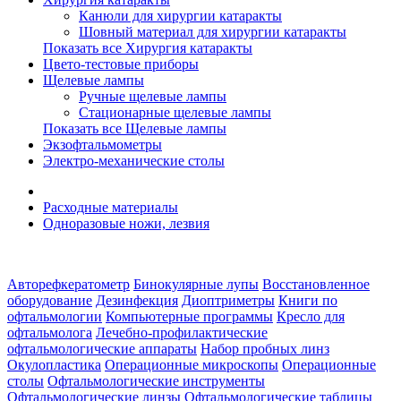
Канюли для хирургии катаракты
Шовный материал для хирургии катаракты
Показать все Хирургия катаракты
Цвето-тестовые приборы
Щелевые лампы
Ручные щелевые лампы
Стационарные щелевые лампы
Показать все Щелевые лампы
Экзофтальмометры
Электро-механические столы
Расходные материалы
Одноразовые ножи, лезвия
Авторефкератометр
Бинокулярные лупы
Восстановленное
оборудование
Дезинфекция
Диоптриметры
Книги по
офтальмологии
Компьютерные программы
Кресло для
офтальмолога
Лечебно-профилактические
офтальмологические аппараты
Набор пробных линз
Окулопластика
Операционные микроскопы
Операционные
столы
Офтальмологические инструменты
Офтальмологические линзы
Офтальмологические таблицы