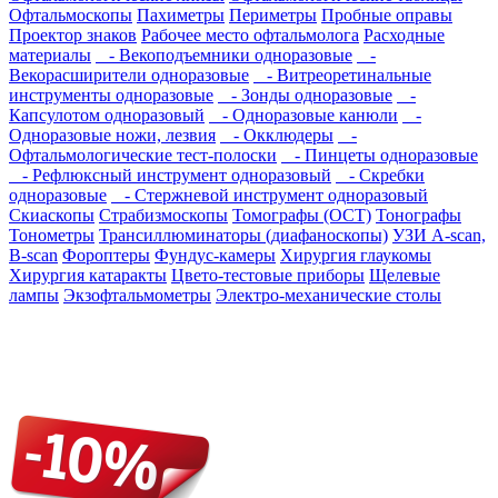
Офтальмоскопы
Пахиметры
Периметры
Пробные оправы
Проектор знаков
Рабочее место офтальмолога
Расходные
материалы
- Векоподъемники одноразовые
-
Векорасширители одноразовые
- Витреоретинальные
инструменты одноразовые
- Зонды одноразовые
-
Капсулотом одноразовый
- Одноразовые канюли
-
Одноразовые ножи, лезвия
- Окклюдеры
-
Офтальмологические тест-полоски
- Пинцеты одноразовые
- Рефлюксный инструмент одноразовый
- Скребки
одноразовые
- Стержневой инструмент одноразовый
Скиаскопы
Страбизмоскопы
Томографы (OCT)
Тонографы
Тонометры
Трансиллюминаторы (диафаноскопы)
УЗИ A-scan,
B-scan
Фороптеры
Фундус-камеры
Хирургия глаукомы
Хирургия катаракты
Цвето-тестовые приборы
Щелевые
лампы
Экзофтальмометры
Электро-механические столы