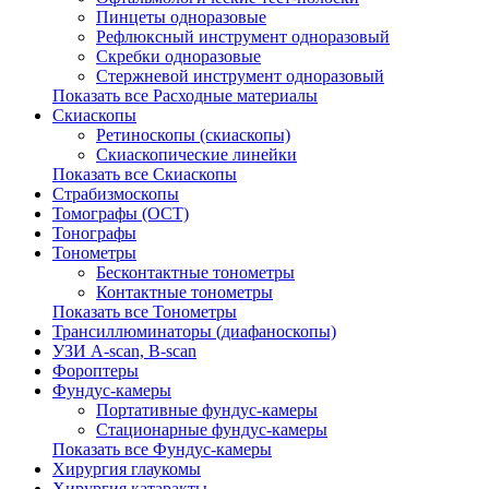
Пинцеты одноразовые
Рефлюксный инструмент одноразовый
Скребки одноразовые
Стержневой инструмент одноразовый
Показать все Расходные материалы
Скиаскопы
Ретиноскопы (скиаскопы)
Скиаскопические линейки
Показать все Скиаскопы
Страбизмоскопы
Томографы (OCT)
Тонографы
Тонометры
Бесконтактные тонометры
Контактные тонометры
Показать все Тонометры
Трансиллюминаторы (диафаноскопы)
УЗИ A-scan, B-scan
Фороптеры
Фундус-камеры
Портативные фундус-камеры
Стационарные фундус-камеры
Показать все Фундус-камеры
Хирургия глаукомы
Хирургия катаракты