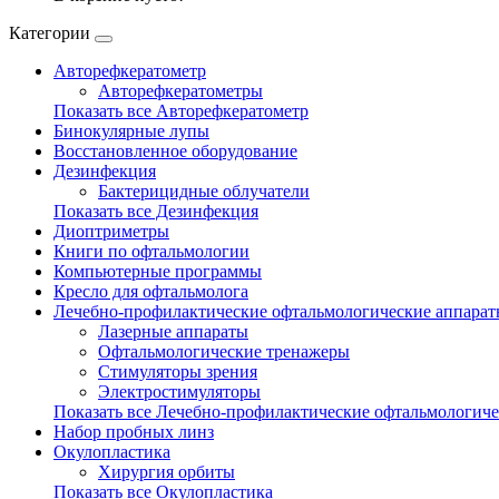
Категории
Авторефкератометр
Авторефкератометры
Показать все Авторефкератометр
Бинокулярные лупы
Восстановленное оборудование
Дезинфекция
Бактерицидные облучатели
Показать все Дезинфекция
Диоптриметры
Книги по офтальмологии
Компьютерные программы
Кресло для офтальмолога
Лечебно-профилактические офтальмологические аппара
Лазерные аппараты
Офтальмологические тренажеры
Стимуляторы зрения
Электростимуляторы
Показать все Лечебно-профилактические офтальмологиче
Набор пробных линз
Окулопластика
Хирургия орбиты
Показать все Окулопластика