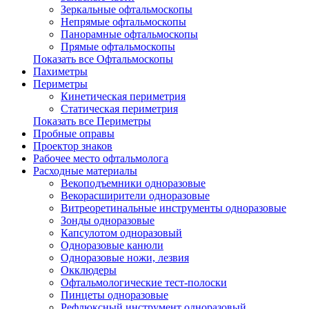
Зеркальные офтальмоскопы
Непрямые офтальмоскопы
Панорамные офтальмоскопы
Прямые офтальмоскопы
Показать все Офтальмоскопы
Пахиметры
Периметры
Кинетическая периметрия
Статическая периметрия
Показать все Периметры
Пробные оправы
Проектор знаков
Рабочее место офтальмолога
Расходные материалы
Векоподъемники одноразовые
Векорасширители одноразовые
Витреоретинальные инструменты одноразовые
Зонды одноразовые
Капсулотом одноразовый
Одноразовые канюли
Одноразовые ножи, лезвия
Окклюдеры
Офтальмологические тест-полоски
Пинцеты одноразовые
Рефлюксный инструмент одноразовый