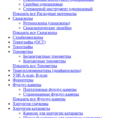
Скребки одноразовые
Стержневой инструмент одноразовый
Показать все Расходные материалы
Скиаскопы
Ретиноскопы (скиаскопы)
Скиаскопические линейки
Показать все Скиаскопы
Страбизмоскопы
Томографы (OCT)
Тонографы
Тонометры
Бесконтактные тонометры
Контактные тонометры
Показать все Тонометры
Трансиллюминаторы (диафаноскопы)
УЗИ A-scan, B-scan
Фороптеры
Фундус-камеры
Портативные фундус-камеры
Стационарные фундус-камеры
Показать все Фундус-камеры
Хирургия глаукомы
Хирургия катаракты
Канюли для хирургии катаракты
Шовный материал для хирургии катаракты