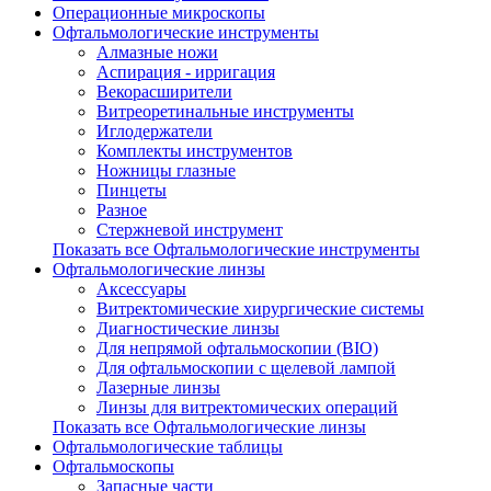
Операционные микроскопы
Офтальмологические инструменты
Алмазные ножи
Аспирация - ирригация
Векорасширители
Витреоретинальные инструменты
Иглодержатели
Комплекты инструментов
Ножницы глазные
Пинцеты
Разное
Стержневой инструмент
Показать все Офтальмологические инструменты
Офтальмологические линзы
Аксессуары
Витректомические хирургические системы
Диагностические линзы
Для непрямой офтальмоскопии (BIO)
Для офтальмоскопии с щелевой лампой
Лазерные линзы
Линзы для витректомических операций
Показать все Офтальмологические линзы
Офтальмологические таблицы
Офтальмоскопы
Запасные части