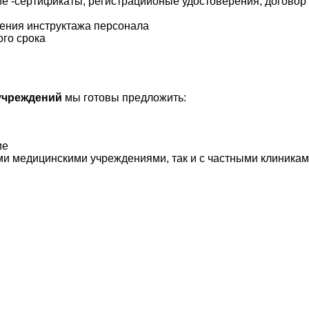
е -сертификаты, регистрациионые удостоверения, договор
дения инструктажа персонала
ого срока
учреждений
мы готовы предложить:
ие
ми медицинскими учреждениями, так и с частными клиника