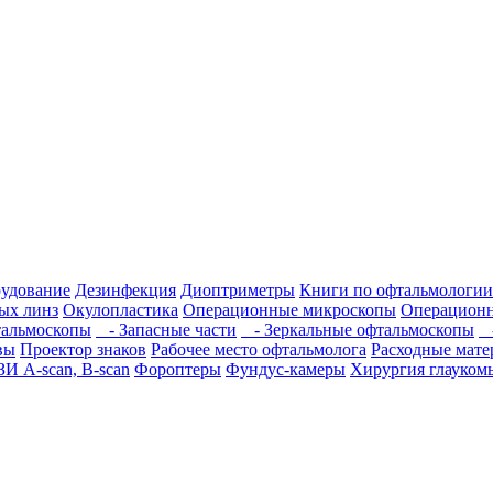
рудование
Дезинфекция
Диоптриметры
Книги по офтальмологии
ых линз
Окулопластика
Операционные микроскопы
Операционн
альмоскопы
- Запасные части
- Зеркальные офтальмоскопы
-
вы
Проектор знаков
Рабочее место офтальмолога
Расходные мат
ЗИ A-scan, B-scan
Фороптеры
Фундус-камеры
Хирургия глауком