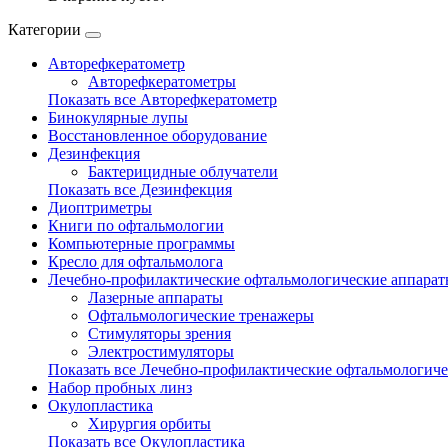
Категории
Авторефкератометр
Авторефкератометры
Показать все Авторефкератометр
Бинокулярные лупы
Восстановленное оборудование
Дезинфекция
Бактерицидные облучатели
Показать все Дезинфекция
Диоптриметры
Книги по офтальмологии
Компьютерные программы
Кресло для офтальмолога
Лечебно-профилактические офтальмологические аппара
Лазерные аппараты
Офтальмологические тренажеры
Стимуляторы зрения
Электростимуляторы
Показать все Лечебно-профилактические офтальмологиче
Набор пробных линз
Окулопластика
Хирургия орбиты
Показать все Окулопластика