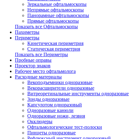
Зеркальные офтальмоскопы
Непрямые офтальмоскопы
Панорамные офтальмоскопы
Прямые офтальмоскопы
Показать все Офтальмоскопы
Пахиметры
Периметры
Кинетическая периметрия
Статическая периметрия
Показать все Периметры
Пробные оправы
Проектор знаков
Рабочее место офтальмолога
Расходные материалы
Векоподъемники одноразовые
Векорасширители одноразовые
Витреоретинальные инструменты одноразовые
Зонды одноразовые
Капсулотом одноразовый
Одноразовые канюли
Одноразовые ножи, лезвия
Окклюдеры
Офтальмологические тест-полоски
Пинцеты одноразовые
Рефлюксный инструмент одноразовый