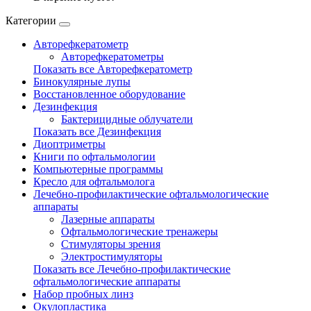
Категории
Авторефкератометр
Авторефкератометры
Показать все Авторефкератометр
Бинокулярные лупы
Восстановленное оборудование
Дезинфекция
Бактерицидные облучатели
Показать все Дезинфекция
Диоптриметры
Книги по офтальмологии
Компьютерные программы
Кресло для офтальмолога
Лечебно-профилактические офтальмологические
аппараты
Лазерные аппараты
Офтальмологические тренажеры
Стимуляторы зрения
Электростимуляторы
Показать все Лечебно-профилактические
офтальмологические аппараты
Набор пробных линз
Окулопластика