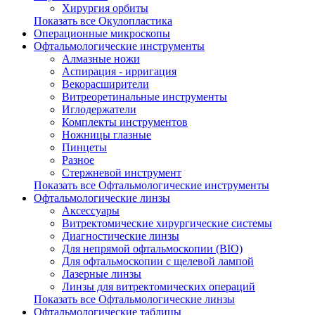
Хирургия орбиты
Показать все Окулопластика
Операционные микроскопы
Офтальмологические инструменты
Алмазные ножи
Аспирация - ирригация
Векорасширители
Витреоретинальные инструменты
Иглодержатели
Комплекты инструментов
Ножницы глазные
Пинцеты
Разное
Стержневой инструмент
Показать все Офтальмологические инструменты
Офтальмологические линзы
Аксессуары
Витректомические хирургические системы
Диагностические линзы
Для непрямой офтальмоскопии (BIO)
Для офтальмоскопии с щелевой лампой
Лазерные линзы
Линзы для витректомических операций
Показать все Офтальмологические линзы
Офтальмологические таблицы