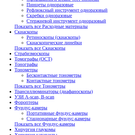
Пинцеты одноразовые
Рефлюксный инструмент одноразовый
Скребки одноразовые
Стержневой инструмент одноразовый
Показать все Расходные материалы
Скиаскопы
Ретиноскопы (скиаскопы)
Скиаскопические линейки
Показать все Скиаскопы
Страбизмоскопы
Томографы (OCT)
Тонографы
Тонометры
Бесконтактные тонометры
Контактные тонометры
Показать все Тонометры
Трансиллюминаторы (диафаноскопы)
УЗИ A-scan, B-scan
Фороптеры
Фундус-камеры
Портативные фундус-камеры
Стационарные фундус-камеры
Показать все Фундус-камеры
Хирургия глаукомы
Хирургия катаракты