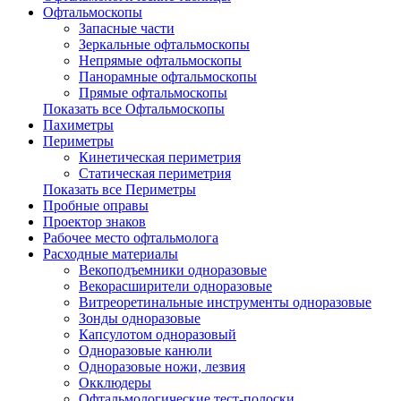
Офтальмоскопы
Запасные части
Зеркальные офтальмоскопы
Непрямые офтальмоскопы
Панорамные офтальмоскопы
Прямые офтальмоскопы
Показать все Офтальмоскопы
Пахиметры
Периметры
Кинетическая периметрия
Статическая периметрия
Показать все Периметры
Пробные оправы
Проектор знаков
Рабочее место офтальмолога
Расходные материалы
Векоподъемники одноразовые
Векорасширители одноразовые
Витреоретинальные инструменты одноразовые
Зонды одноразовые
Капсулотом одноразовый
Одноразовые канюли
Одноразовые ножи, лезвия
Окклюдеры
Офтальмологические тест-полоски