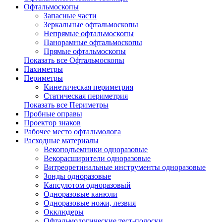
Офтальмоскопы
Запасные части
Зеркальные офтальмоскопы
Непрямые офтальмоскопы
Панорамные офтальмоскопы
Прямые офтальмоскопы
Показать все Офтальмоскопы
Пахиметры
Периметры
Кинетическая периметрия
Статическая периметрия
Показать все Периметры
Пробные оправы
Проектор знаков
Рабочее место офтальмолога
Расходные материалы
Векоподъемники одноразовые
Векорасширители одноразовые
Витреоретинальные инструменты одноразовые
Зонды одноразовые
Капсулотом одноразовый
Одноразовые канюли
Одноразовые ножи, лезвия
Окклюдеры
Офтальмологические тест-полоски