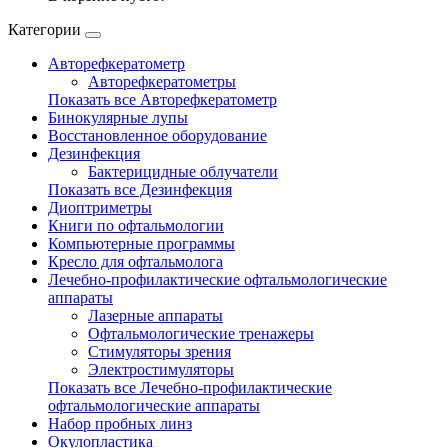
Категории
Авторефкератометр
Авторефкератометры
Показать все Авторефкератометр
Бинокулярные лупы
Восстановленное оборудование
Дезинфекция
Бактерицидные облучатели
Показать все Дезинфекция
Диоптриметры
Книги по офтальмологии
Компьютерные программы
Кресло для офтальмолога
Лечебно-профилактические офтальмологические
аппараты
Лазерные аппараты
Офтальмологические тренажеры
Стимуляторы зрения
Электростимуляторы
Показать все Лечебно-профилактические
офтальмологические аппараты
Набор пробных линз
Окулопластика