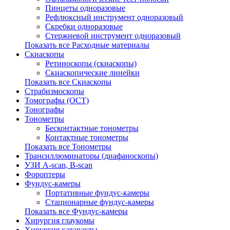
Пинцеты одноразовые
Рефлюксный инструмент одноразовый
Скребки одноразовые
Стержневой инструмент одноразовый
Показать все Расходные материалы
Скиаскопы
Ретиноскопы (скиаскопы)
Скиаскопические линейки
Показать все Скиаскопы
Страбизмоскопы
Томографы (OCT)
Тонографы
Тонометры
Бесконтактные тонометры
Контактные тонометры
Показать все Тонометры
Трансиллюминаторы (диафаноскопы)
УЗИ A-scan, B-scan
Фороптеры
Фундус-камеры
Портативные фундус-камеры
Стационарные фундус-камеры
Показать все Фундус-камеры
Хирургия глаукомы
Хирургия катаракты