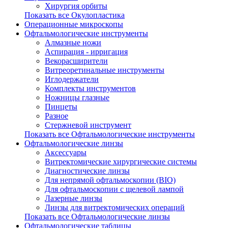
Хирургия орбиты
Показать все Окулопластика
Операционные микроскопы
Офтальмологические инструменты
Алмазные ножи
Аспирация - ирригация
Векорасширители
Витреоретинальные инструменты
Иглодержатели
Комплекты инструментов
Ножницы глазные
Пинцеты
Разное
Стержневой инструмент
Показать все Офтальмологические инструменты
Офтальмологические линзы
Аксессуары
Витректомические хирургические системы
Диагностические линзы
Для непрямой офтальмоскопии (BIO)
Для офтальмоскопии с щелевой лампой
Лазерные линзы
Линзы для витректомических операций
Показать все Офтальмологические линзы
Офтальмологические таблицы