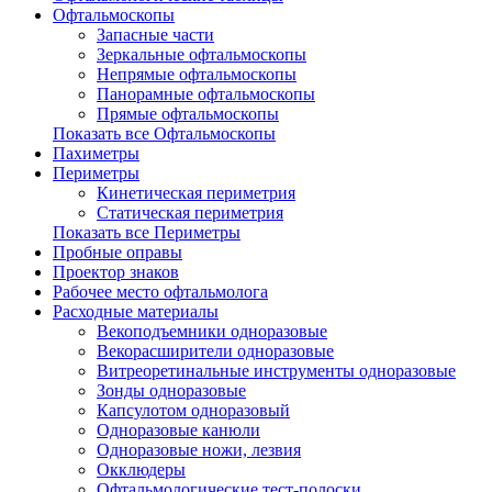
Офтальмоскопы
Запасные части
Зеркальные офтальмоскопы
Непрямые офтальмоскопы
Панорамные офтальмоскопы
Прямые офтальмоскопы
Показать все Офтальмоскопы
Пахиметры
Периметры
Кинетическая периметрия
Статическая периметрия
Показать все Периметры
Пробные оправы
Проектор знаков
Рабочее место офтальмолога
Расходные материалы
Векоподъемники одноразовые
Векорасширители одноразовые
Витреоретинальные инструменты одноразовые
Зонды одноразовые
Капсулотом одноразовый
Одноразовые канюли
Одноразовые ножи, лезвия
Окклюдеры
Офтальмологические тест-полоски