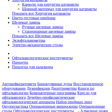
Канюли для хирургии катаракты
Шовный материал для хирургии катаракты
Показать все Хирургия катаракты
Цвето-тестовые приборы
Щелевые лампы
Ручные щелевые лампы
Стационарные щелевые лампы
Показать все Щелевые лампы
Экзофтальмометры
Электро-механические столы
Офтальмологические инструменты
Пинцеты
Пинцеты для халазиона
Авторефкератометр
Бинокулярные лупы
Восстановленное
оборудование
Дезинфекция
Диоптриметры
Книги по
офтальмологии
Компьютерные программы
Кресло для
офтальмолога
Лечебно-профилактические
офтальмологические аппараты
Набор пробных линз
Окулопластика
Операционные микроскопы
Операционные
столы
Офтальмологические инструменты
- Алмазные ножи