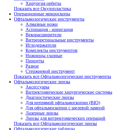
Хирургия орбиты
Показать все Окулопластика
Операционные микроскопы
Офтальмологические инструменты
Алмазные ножи
Аспирация - ирригация
Векорасширители
Витреоретинальные инструменты
Иглодержатели
Комплекты инструментов
Ножницы глазные
Пинцеты
Разное
Стержневой инструмент
Показать все Офтальмологические инструменты
Офтальмологические линзы
Аксессуары
Витректомические хирургические системы
Диагностические линзы
Для непрямой офтальмоскопии (BIO)
Для офтальмоскопии с щелевой лампой
Лазерные линзы
Линзы для витректомических операций
Показать все Офтальмологические линзы
Офтальмологические таблицы