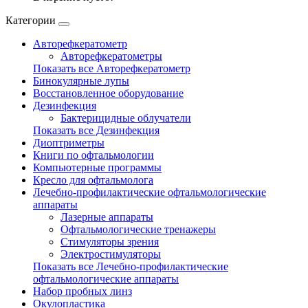
Категории
Авторефкератометр
Авторефкератометры
Показать все Авторефкератометр
Бинокулярные лупы
Восстановленное оборудование
Дезинфекция
Бактерицидные облучатели
Показать все Дезинфекция
Диоптриметры
Книги по офтальмологии
Компьютерные программы
Кресло для офтальмолога
Лечебно-профилактические офтальмологические
аппараты
Лазерные аппараты
Офтальмологические тренажеры
Стимуляторы зрения
Электростимуляторы
Показать все Лечебно-профилактические
офтальмологические аппараты
Набор пробных линз
Окулопластика