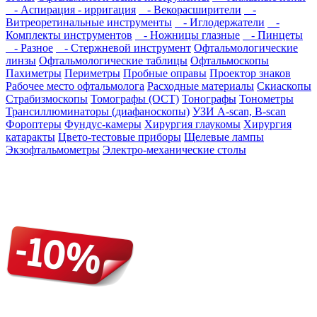
- Аспирация - ирригация
- Векорасширители
-
Витреоретинальные инструменты
- Иглодержатели
-
Комплекты инструментов
- Ножницы глазные
- Пинцеты
- Разное
- Стержневой инструмент
Офтальмологические
линзы
Офтальмологические таблицы
Офтальмоскопы
Пахиметры
Периметры
Пробные оправы
Проектор знаков
Рабочее место офтальмолога
Расходные материалы
Скиаскопы
Страбизмоскопы
Томографы (OCT)
Тонографы
Тонометры
Трансиллюминаторы (диафаноскопы)
УЗИ A-scan, B-scan
Фороптеры
Фундус-камеры
Хирургия глаукомы
Хирургия
катаракты
Цвето-тестовые приборы
Щелевые лампы
Экзофтальмометры
Электро-механические столы