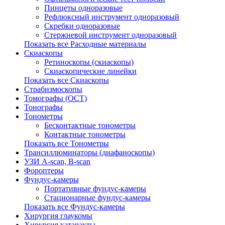
Пинцеты одноразовые
Рефлюксный инструмент одноразовый
Скребки одноразовые
Стержневой инструмент одноразовый
Показать все Расходные материалы
Скиаскопы
Ретиноскопы (скиаскопы)
Скиаскопические линейки
Показать все Скиаскопы
Страбизмоскопы
Томографы (OCT)
Тонографы
Тонометры
Бесконтактные тонометры
Контактные тонометры
Показать все Тонометры
Трансиллюминаторы (диафаноскопы)
УЗИ A-scan, B-scan
Фороптеры
Фундус-камеры
Портативные фундус-камеры
Стационарные фундус-камеры
Показать все Фундус-камеры
Хирургия глаукомы
Хирургия катаракты