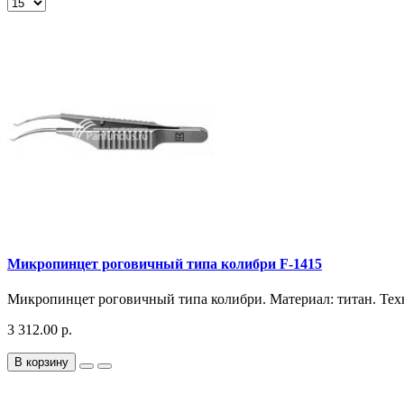
Микропинцет роговичный типа колибри F-1415
Микропинцет роговичный типа колибри. Материал: титан. Техн
3 312.00 р.
В корзину