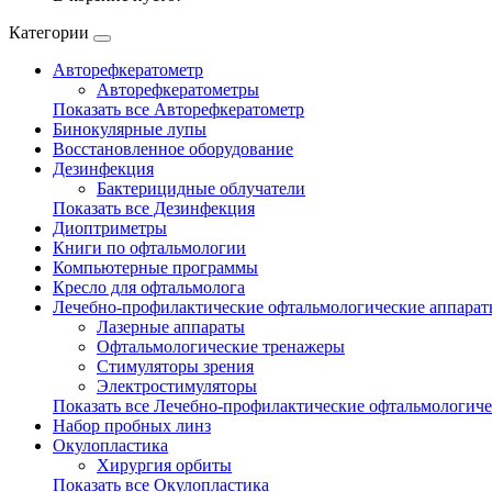
Категории
Авторефкератометр
Авторефкератометры
Показать все Авторефкератометр
Бинокулярные лупы
Восстановленное оборудование
Дезинфекция
Бактерицидные облучатели
Показать все Дезинфекция
Диоптриметры
Книги по офтальмологии
Компьютерные программы
Кресло для офтальмолога
Лечебно-профилактические офтальмологические аппара
Лазерные аппараты
Офтальмологические тренажеры
Стимуляторы зрения
Электростимуляторы
Показать все Лечебно-профилактические офтальмологиче
Набор пробных линз
Окулопластика
Хирургия орбиты
Показать все Окулопластика