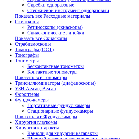
Скребки одноразовые
Стержневой инструмент одноразовый
Показать все Расходные материалы
Скиаскопы
Ретиноскопы (скиаскопы)
Скиаскопические линейки
Показать все Скиаскопы
Страбизмоскопы
Томографы (OCT)
Тонографы
Тонометры
Бесконтактные тонометры
Контактные тонометры
Показать все Тонометры
Трансиллюминаторы (диафаноскопы)
УЗИ A-scan, B-scan
Фороптеры
Фундус-камеры
Портативные фундус-камеры
Стационарные фундус-камеры
Показать все Фундус-камеры
Хирургия глаукомы
Хирургия катаракты
Канюли для хирургии катаракты
Шовный материал для хирургии катаракты