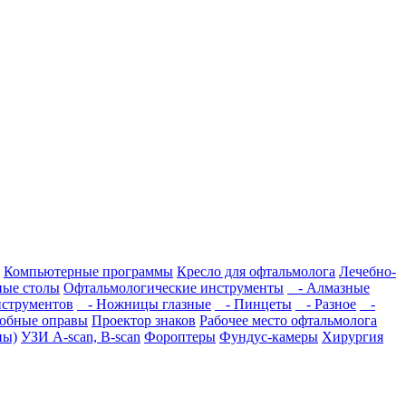
Компьютерные программы
Кресло для офтальмолога
Лечебно-
ые столы
Офтальмологические инструменты
- Алмазные
струментов
- Ножницы глазные
- Пинцеты
- Разное
-
обные оправы
Проектор знаков
Рабочее место офтальмолога
пы)
УЗИ A-scan, B-scan
Фороптеры
Фундус-камеры
Хирургия