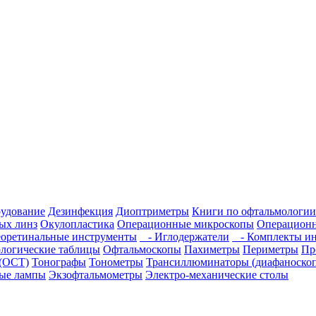
рудование
Дезинфекция
Диоптриметры
Книги по офтальмологии
ых линз
Окулопластика
Операционные микроскопы
Операционн
оретинальные инструменты
- Иглодержатели
- Комплекты ин
логические таблицы
Офтальмоскопы
Пахиметры
Периметры
Пр
(OCT)
Тонографы
Тонометры
Трансиллюминаторы (диафаноско
ые лампы
Экзофтальмометры
Электро-механические столы