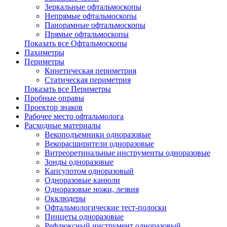
Зеркальные офтальмоскопы
Непрямые офтальмоскопы
Панорамные офтальмоскопы
Прямые офтальмоскопы
Показать все Офтальмоскопы
Пахиметры
Периметры
Кинетическая периметрия
Статическая периметрия
Показать все Периметры
Пробные оправы
Проектор знаков
Рабочее место офтальмолога
Расходные материалы
Векоподъемники одноразовые
Векорасширители одноразовые
Витреоретинальные инструменты одноразовые
Зонды одноразовые
Капсулотом одноразовый
Одноразовые канюли
Одноразовые ножи, лезвия
Окклюдеры
Офтальмологические тест-полоски
Пинцеты одноразовые
Рефлюксный инструмент одноразовый