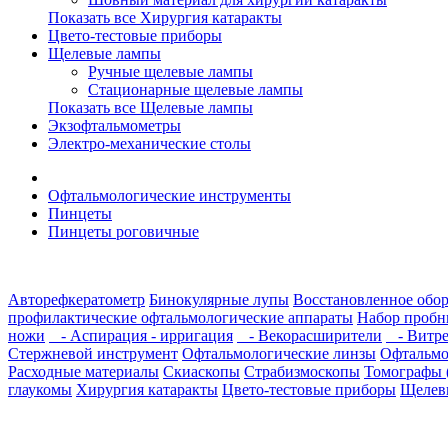
Показать все Хирургия катаракты
Цвето-тестовые приборы
Щелевые лампы
Ручные щелевые лампы
Стационарные щелевые лампы
Показать все Щелевые лампы
Экзофтальмометры
Электро-механические столы
Офтальмологические инструменты
Пинцеты
Пинцеты роговичные
Авторефкератометр
Бинокулярные лупы
Восстановленное обо
профилактические офтальмологические аппараты
Набор пробн
ножи
- Аспирация - ирригация
- Векорасширители
- Витре
Стержневой инструмент
Офтальмологические линзы
Офтальмо
Расходные материалы
Скиаскопы
Страбизмоскопы
Томографы 
глаукомы
Хирургия катаракты
Цвето-тестовые приборы
Щелев