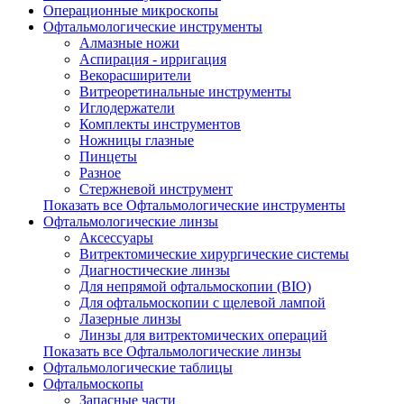
Операционные микроскопы
Офтальмологические инструменты
Алмазные ножи
Аспирация - ирригация
Векорасширители
Витреоретинальные инструменты
Иглодержатели
Комплекты инструментов
Ножницы глазные
Пинцеты
Разное
Стержневой инструмент
Показать все Офтальмологические инструменты
Офтальмологические линзы
Аксессуары
Витректомические хирургические системы
Диагностические линзы
Для непрямой офтальмоскопии (BIO)
Для офтальмоскопии с щелевой лампой
Лазерные линзы
Линзы для витректомических операций
Показать все Офтальмологические линзы
Офтальмологические таблицы
Офтальмоскопы
Запасные части