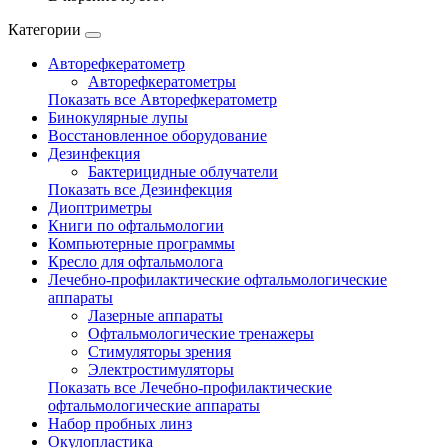
Категории
Авторефкератометр
Авторефкератометры
Показать все Авторефкератометр
Бинокулярные лупы
Восстановленное оборудование
Дезинфекция
Бактерицидные облучатели
Показать все Дезинфекция
Диоптриметры
Книги по офтальмологии
Компьютерные программы
Кресло для офтальмолога
Лечебно-профилактические офтальмологические
аппараты
Лазерные аппараты
Офтальмологические тренажеры
Стимуляторы зрения
Электростимуляторы
Показать все Лечебно-профилактические
офтальмологические аппараты
Набор пробных линз
Окулопластика