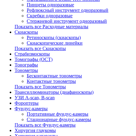
Пинцеты одноразовые
Рефлюксный инструмент одноразовый
Скребки одноразовые
Стержневой инструмент одноразовый
Показать все Расходные материалы
Скиаскопы
Ретиноскопы (скиаскопы)
Скиаскопические линейки
Показать все Скиаскопы
Страбизмоскопы
Томографы (OCT)
Тонографы
Тонометры
Бесконтактные тонометры
Контактные тонометры
Показать все Тонометры
Трансиллюминаторы (диафаноскопы)
УЗИ A-scan, B-scan
Фороптеры
Фундус-камеры
Портативные фундус-камеры
Стационарные фундус-камеры
Показать все Фундус-камеры
Хирургия глаукомы
Хирургия катаракты