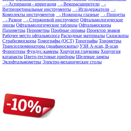
- Аспирация - ирригация
- Векорасширители
-
Витреоретинальные инструменты
- Иглодержатели
-
Комплекты инструментов
- Ножницы глазные
- Пинцеты
- Разное
- Стержневой инструмент
Офтальмологические
линзы
Офтальмологические таблицы
Офтальмоскопы
Пахиметры
Периметры
Пробные оправы
Проектор знаков
Рабочее место офтальмолога
Расходные материалы
Скиаскопы
Страбизмоскопы
Томографы (OCT)
Тонографы
Тонометры
Трансиллюминаторы (диафаноскопы)
УЗИ A-scan, B-scan
Фороптеры
Фундус-камеры
Хирургия глаукомы
Хирургия
катаракты
Цвето-тестовые приборы
Щелевые лампы
Экзофтальмометры
Электро-механические столы