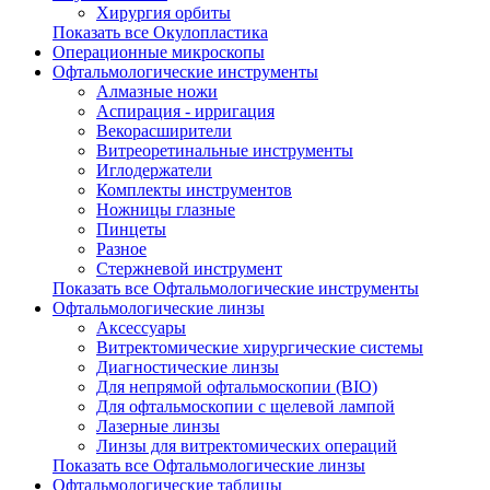
Хирургия орбиты
Показать все Окулопластика
Операционные микроскопы
Офтальмологические инструменты
Алмазные ножи
Аспирация - ирригация
Векорасширители
Витреоретинальные инструменты
Иглодержатели
Комплекты инструментов
Ножницы глазные
Пинцеты
Разное
Стержневой инструмент
Показать все Офтальмологические инструменты
Офтальмологические линзы
Аксессуары
Витректомические хирургические системы
Диагностические линзы
Для непрямой офтальмоскопии (BIO)
Для офтальмоскопии с щелевой лампой
Лазерные линзы
Линзы для витректомических операций
Показать все Офтальмологические линзы
Офтальмологические таблицы