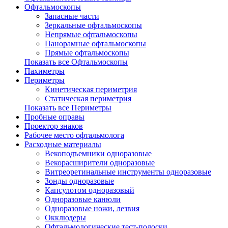
Офтальмоскопы
Запасные части
Зеркальные офтальмоскопы
Непрямые офтальмоскопы
Панорамные офтальмоскопы
Прямые офтальмоскопы
Показать все Офтальмоскопы
Пахиметры
Периметры
Кинетическая периметрия
Статическая периметрия
Показать все Периметры
Пробные оправы
Проектор знаков
Рабочее место офтальмолога
Расходные материалы
Векоподъемники одноразовые
Векорасширители одноразовые
Витреоретинальные инструменты одноразовые
Зонды одноразовые
Капсулотом одноразовый
Одноразовые канюли
Одноразовые ножи, лезвия
Окклюдеры
Офтальмологические тест-полоски