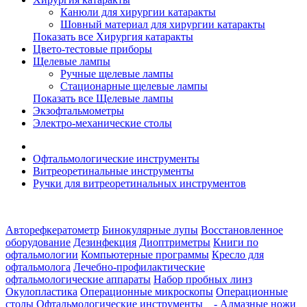
Канюли для хирургии катаракты
Шовный материал для хирургии катаракты
Показать все Хирургия катаракты
Цвето-тестовые приборы
Щелевые лампы
Ручные щелевые лампы
Стационарные щелевые лампы
Показать все Щелевые лампы
Экзофтальмометры
Электро-механические столы
Офтальмологические инструменты
Витреоретинальные инструменты
Ручки для витреоретинальных инструментов
Авторефкератометр
Бинокулярные лупы
Восстановленное
оборудование
Дезинфекция
Диоптриметры
Книги по
офтальмологии
Компьютерные программы
Кресло для
офтальмолога
Лечебно-профилактические
офтальмологические аппараты
Набор пробных линз
Окулопластика
Операционные микроскопы
Операционные
столы
Офтальмологические инструменты
- Алмазные ножи