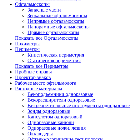
Офтальмоскопы
Запасные части
Зеркальные офтальмоскопы
Непрямые офтальмоскопы
Панорамные офтальмоскопы
Прямые офтальмоскопы
Показать все Офтальмоскопы
Пахиметры
Периметры
Кинетическая периметрия
Статическая периметрия
Показать все Периметры
Пробные оправы
Проектор знаков
Рабочее место офтальмолога
Расходные материалы
Векоподъемники одноразовые
Векорасширители одноразовые
Витреоретинальные инструменты одноразовые
Зонды одноразовые
Капсулотом одноразовый
Одноразовые канюли
Одноразовые ножи, лезвия
Окклюдеры
Офтальмологические тест-полоски