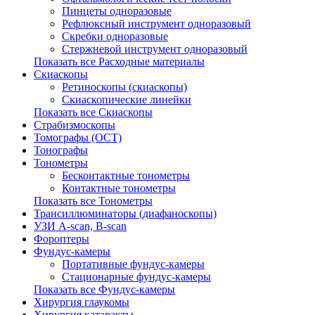
Пинцеты одноразовые
Рефлюксный инструмент одноразовый
Скребки одноразовые
Стержневой инструмент одноразовый
Показать все Расходные материалы
Скиаскопы
Ретиноскопы (скиаскопы)
Скиаскопические линейки
Показать все Скиаскопы
Страбизмоскопы
Томографы (OCT)
Тонографы
Тонометры
Бесконтактные тонометры
Контактные тонометры
Показать все Тонометры
Трансиллюминаторы (диафаноскопы)
УЗИ A-scan, B-scan
Фороптеры
Фундус-камеры
Портативные фундус-камеры
Стационарные фундус-камеры
Показать все Фундус-камеры
Хирургия глаукомы
Хирургия катаракты