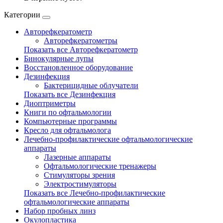
Категории
Авторефкератометр
Авторефкератометры
Показать все Авторефкератометр
Бинокулярные лупы
Восстановленное оборудование
Дезинфекция
Бактерицидные облучатели
Показать все Дезинфекция
Диоптриметры
Книги по офтальмологии
Компьютерные программы
Кресло для офтальмолога
Лечебно-профилактические офтальмологические
аппараты
Лазерные аппараты
Офтальмологические тренажеры
Стимуляторы зрения
Электростимуляторы
Показать все Лечебно-профилактические
офтальмологические аппараты
Набор пробных линз
Окулопластика