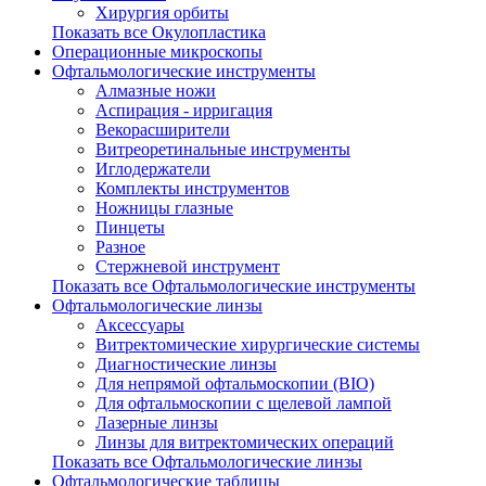
Хирургия орбиты
Показать все Окулопластика
Операционные микроскопы
Офтальмологические инструменты
Алмазные ножи
Аспирация - ирригация
Векорасширители
Витреоретинальные инструменты
Иглодержатели
Комплекты инструментов
Ножницы глазные
Пинцеты
Разное
Стержневой инструмент
Показать все Офтальмологические инструменты
Офтальмологические линзы
Аксессуары
Витректомические хирургические системы
Диагностические линзы
Для непрямой офтальмоскопии (BIO)
Для офтальмоскопии с щелевой лампой
Лазерные линзы
Линзы для витректомических операций
Показать все Офтальмологические линзы
Офтальмологические таблицы