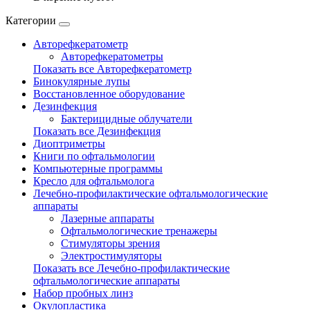
Категории
Авторефкератометр
Авторефкератометры
Показать все Авторефкератометр
Бинокулярные лупы
Восстановленное оборудование
Дезинфекция
Бактерицидные облучатели
Показать все Дезинфекция
Диоптриметры
Книги по офтальмологии
Компьютерные программы
Кресло для офтальмолога
Лечебно-профилактические офтальмологические
аппараты
Лазерные аппараты
Офтальмологические тренажеры
Стимуляторы зрения
Электростимуляторы
Показать все Лечебно-профилактические
офтальмологические аппараты
Набор пробных линз
Окулопластика