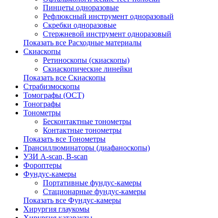
Пинцеты одноразовые
Рефлюксный инструмент одноразовый
Скребки одноразовые
Стержневой инструмент одноразовый
Показать все Расходные материалы
Скиаскопы
Ретиноскопы (скиаскопы)
Скиаскопические линейки
Показать все Скиаскопы
Страбизмоскопы
Томографы (OCT)
Тонографы
Тонометры
Бесконтактные тонометры
Контактные тонометры
Показать все Тонометры
Трансиллюминаторы (диафаноскопы)
УЗИ A-scan, B-scan
Фороптеры
Фундус-камеры
Портативные фундус-камеры
Стационарные фундус-камеры
Показать все Фундус-камеры
Хирургия глаукомы
Хирургия катаракты