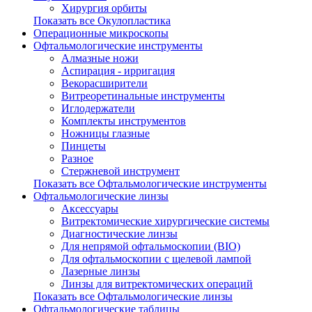
Хирургия орбиты
Показать все Окулопластика
Операционные микроскопы
Офтальмологические инструменты
Алмазные ножи
Аспирация - ирригация
Векорасширители
Витреоретинальные инструменты
Иглодержатели
Комплекты инструментов
Ножницы глазные
Пинцеты
Разное
Стержневой инструмент
Показать все Офтальмологические инструменты
Офтальмологические линзы
Аксессуары
Витректомические хирургические системы
Диагностические линзы
Для непрямой офтальмоскопии (BIO)
Для офтальмоскопии с щелевой лампой
Лазерные линзы
Линзы для витректомических операций
Показать все Офтальмологические линзы
Офтальмологические таблицы