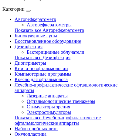
Категории
Авторефкератометр
Авторефкератометры
Показать все Авторефкератометр
Бинокулярные лупы
Восстановленное оборудование
Дезинфекция
Бактерицидные облучатели
Показать все Дезинфекция
Диоптриметры
Книги по офтальмологии
Компьютерные программы
Кресло для офтальмолога
Лечебно-профилактические офтальмологические
аппараты
Лазерные аппараты
Офтальмологические тренажеры
Стимуляторы зрения
Электростимуляторы
Показать все Лечебно-профилактические
офтальмологические аппараты
Набор пробных линз
Окулопластика