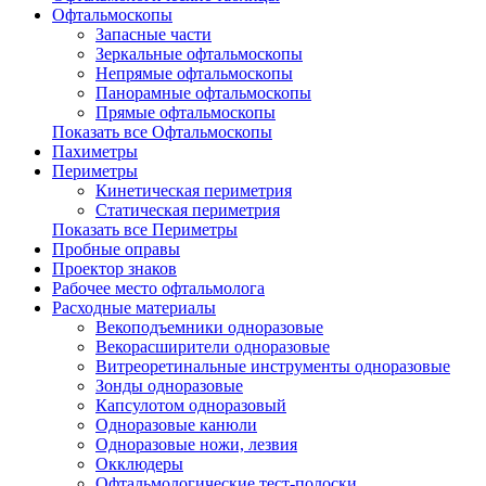
Офтальмоскопы
Запасные части
Зеркальные офтальмоскопы
Непрямые офтальмоскопы
Панорамные офтальмоскопы
Прямые офтальмоскопы
Показать все Офтальмоскопы
Пахиметры
Периметры
Кинетическая периметрия
Статическая периметрия
Показать все Периметры
Пробные оправы
Проектор знаков
Рабочее место офтальмолога
Расходные материалы
Векоподъемники одноразовые
Векорасширители одноразовые
Витреоретинальные инструменты одноразовые
Зонды одноразовые
Капсулотом одноразовый
Одноразовые канюли
Одноразовые ножи, лезвия
Окклюдеры
Офтальмологические тест-полоски