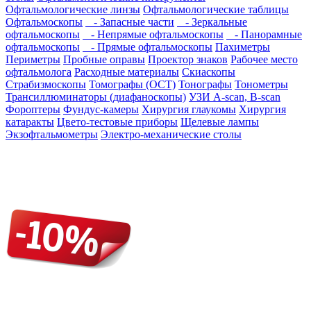
Офтальмологические линзы
Офтальмологические таблицы
Офтальмоскопы
- Запасные части
- Зеркальные
офтальмоскопы
- Непрямые офтальмоскопы
- Панорамные
офтальмоскопы
- Прямые офтальмоскопы
Пахиметры
Периметры
Пробные оправы
Проектор знаков
Рабочее место
офтальмолога
Расходные материалы
Скиаскопы
Страбизмоскопы
Томографы (OCT)
Тонографы
Тонометры
Трансиллюминаторы (диафаноскопы)
УЗИ A-scan, B-scan
Фороптеры
Фундус-камеры
Хирургия глаукомы
Хирургия
катаракты
Цвето-тестовые приборы
Щелевые лампы
Экзофтальмометры
Электро-механические столы