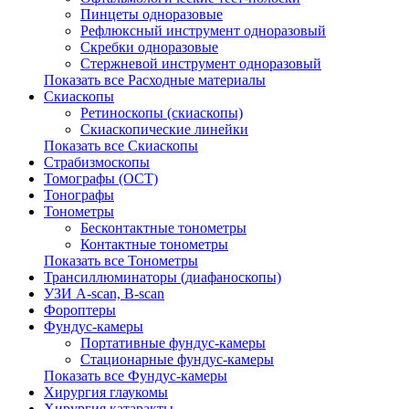
Пинцеты одноразовые
Рефлюксный инструмент одноразовый
Скребки одноразовые
Стержневой инструмент одноразовый
Показать все Расходные материалы
Скиаскопы
Ретиноскопы (скиаскопы)
Скиаскопические линейки
Показать все Скиаскопы
Страбизмоскопы
Томографы (OCT)
Тонографы
Тонометры
Бесконтактные тонометры
Контактные тонометры
Показать все Тонометры
Трансиллюминаторы (диафаноскопы)
УЗИ A-scan, B-scan
Фороптеры
Фундус-камеры
Портативные фундус-камеры
Стационарные фундус-камеры
Показать все Фундус-камеры
Хирургия глаукомы
Хирургия катаракты