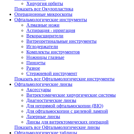
Хирургия орбиты
Показать все Окулопластика
Операционные микроскопы
Офтальмологические инструменты
Алмазные ножи
Аспирация - ирригация
Векорасширители
Витреоретинальные инструменты
Иглодержатели
Комплекты инструментов
Ножницы глазные
Пинцеты
Разное
Стержневой инструмент
Показать все Офтальмологические инструменты
Офтальмологические линзы
Аксессуары
Витректомические хирургические системы
Диагностические линзы
Для непрямой офтальмоскопии (BIO)
Для офтальмоскопии с щелевой лампой
Лазерные линзы
Линзы для витректомических операций
Показать все Офтальмологические линзы
Офтальмологические таблицы