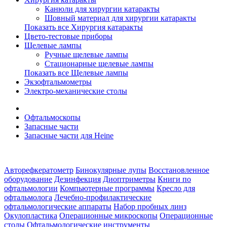
Канюли для хирургии катаракты
Шовный материал для хирургии катаракты
Показать все Хирургия катаракты
Цвето-тестовые приборы
Щелевые лампы
Ручные щелевые лампы
Стационарные щелевые лампы
Показать все Щелевые лампы
Экзофтальмометры
Электро-механические столы
Офтальмоскопы
Запасные части
Запасные части для Heine
Авторефкератометр
Бинокулярные лупы
Восстановленное
оборудование
Дезинфекция
Диоптриметры
Книги по
офтальмологии
Компьютерные программы
Кресло для
офтальмолога
Лечебно-профилактические
офтальмологические аппараты
Набор пробных линз
Окулопластика
Операционные микроскопы
Операционные
столы
Офтальмологические инструменты